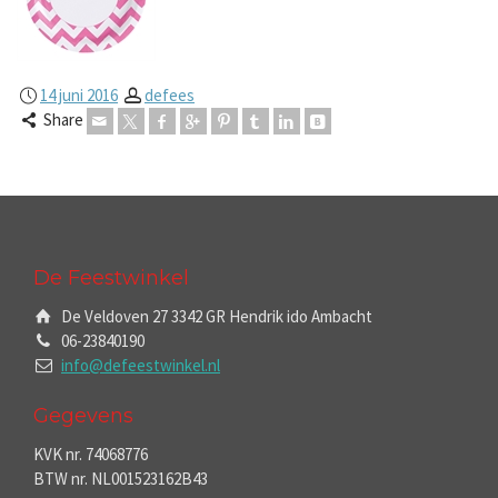
14 juni 2016
defees
Share
De Feestwinkel
De Veldoven 27 3342 GR Hendrik ido Ambacht
06-23840190
info@defeestwinkel.nl
Gegevens
KVK nr. 74068776
BTW nr. NL001523162B43