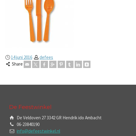
14 juni 2016
defees
Share
De Feestwinkel
De Veldoven 27 3342 GR Hendrik ido Ambacht
06-23840190
info@defeestwinkel.nl