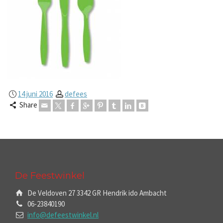
14 juni 2016
defees
Share
De Feestwinkel
De Veldoven 27 3342 GR Hendrik ido Ambacht
06-23840190
info@defeestwinkel.nl