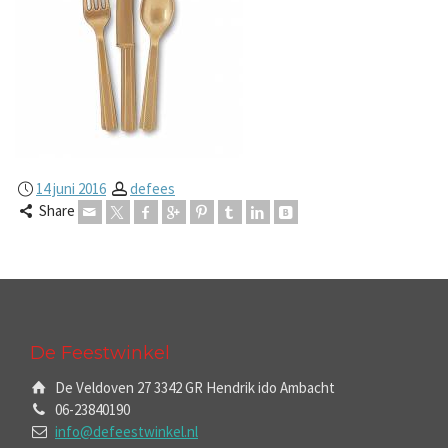
14 juni 2016
defees
Share
De Feestwinkel
De Veldoven 27 3342 GR Hendrik ido Ambacht
06-23840190
info@defeestwinkel.nl