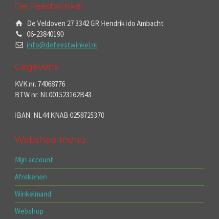
De Feestwinkel
De Veldoven 27 3342 GR Hendrik ido Ambacht
06-23840190
info@defeestwinkel.nl
Gegevens
KVK nr. 74068776
BTW nr. NL001523162B43
IBAN: NL44 KNAB 0258725370
Webshop menu
Mijn account
Afrekenen
Winkelmand
Webshop