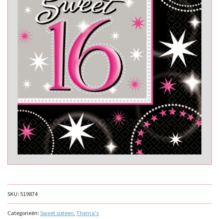
SKU:
519874
Categorieën:
Sweet sixteen
,
Thema's