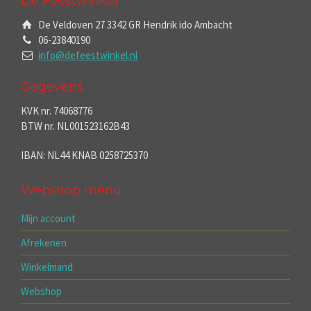
De Feestwinkel
De Veldoven 27 3342 GR Hendrik ido Ambacht
06-23840190
info@defeestwinkel.nl
Gegevens
KVK nr. 74068776
BTW nr. NL001523162B43
IBAN: NL44 KNAB 0258725370
Webshop menu
Mijn account
Afrekenen
Winkelmand
Webshop