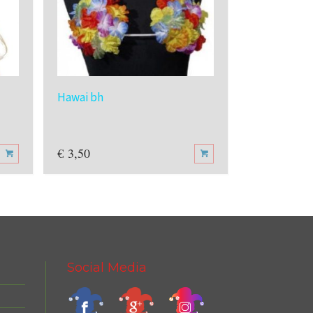
Hawai bh
Ooglap en o
€
3,50
€
2,70
Social Media