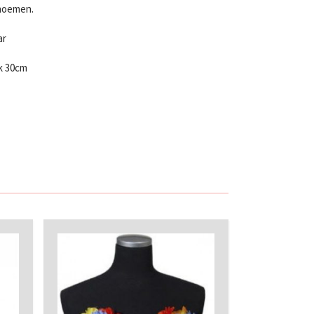
 noemen.
ar
tk 30cm