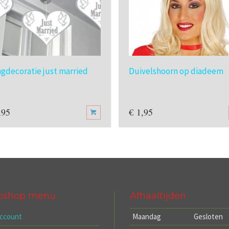
gdecoratie just married
Duivelshoorn op diadeem
,95
€
1,95
bshop menu
Afhaaltijden
account
Maandag
Gesloten