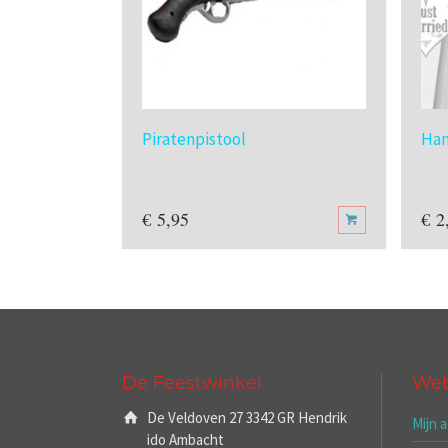
Piratenpistool
Han
€
5,95
€
2
De Feestwinkel
We
De Veldoven 27 3342 GR Hendrik
Mijn 
ido Ambacht