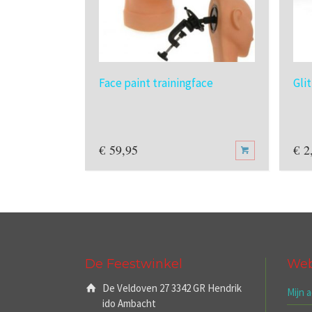
Face paint trainingface
Gli
€
59,95
€
2
De Feestwinkel
We
De Veldoven 27 3342 GR Hendrik
Mijn 
ido Ambacht