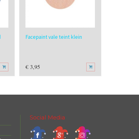
Facepaint li
d
Facepaint vale teint klein
klein
€
3,95
€
3,95
Social Media