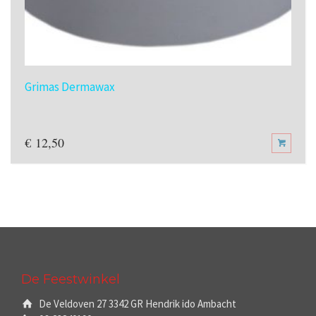
Grimas Dermawax
€
12,50
De Feestwinkel
De Veldoven 27 3342 GR Hendrik ido Ambacht