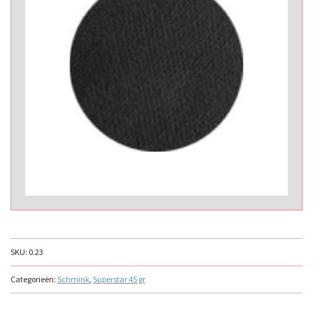
SKU:
0.23
Categorieën:
Schmink
,
Superstar 45 gr