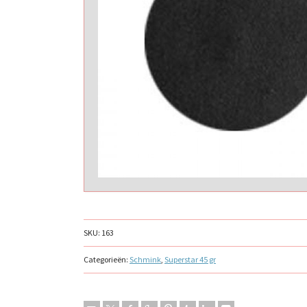
SKU:
163
Categorieën:
Schmink
,
Superstar 45 gr