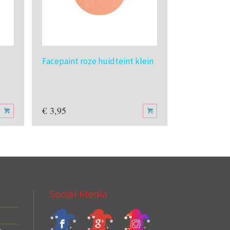
Facepaint roze huidteint klein
Grimas Mak
€
3,95
€
0,70
Social Media