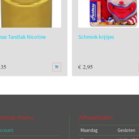
mas Tandlak Nicotine
Schmink krijtjes
,35
€
2,95
bshop menu
Afhaaltijden
account
Maandag
Gesloten