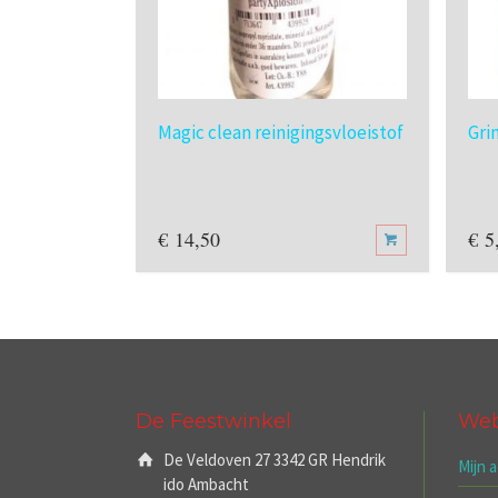
Magic clean reinigingsvloeistof
Gri
€
14,50
€
5
De Feestwinkel
We
De Veldoven 27 3342 GR Hendrik
Mijn 
ido Ambacht