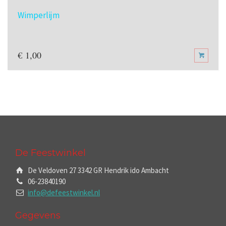
Wimperlijm
€
1,00
De Feestwinkel
De Veldoven 27 3342 GR Hendrik ido Ambacht
06-23840190
info@defeestwinkel.nl
Gegevens