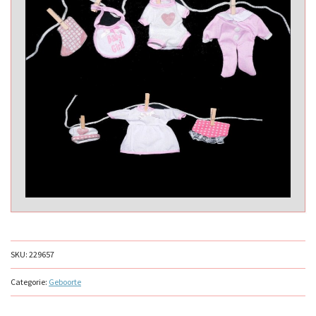
SKU:
229657
Categorie:
Geboorte