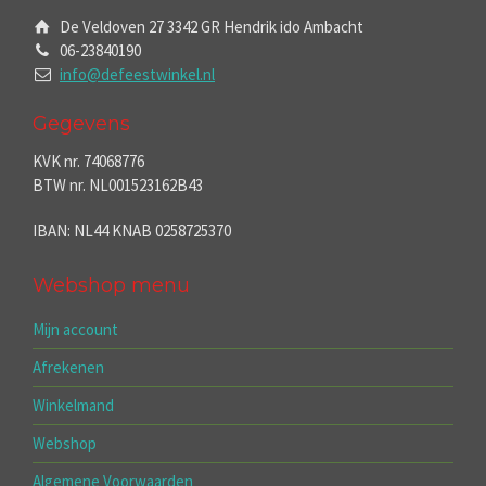
De Veldoven 27 3342 GR Hendrik ido Ambacht
06-23840190
info@defeestwinkel.nl
Gegevens
KVK nr. 74068776
BTW nr. NL001523162B43
IBAN: NL44 KNAB 0258725370
Webshop menu
Mijn account
Afrekenen
Winkelmand
Webshop
Algemene Voorwaarden