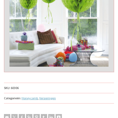
SKU:
60306
Categorieën:
Honeycomb
,
Versieringen