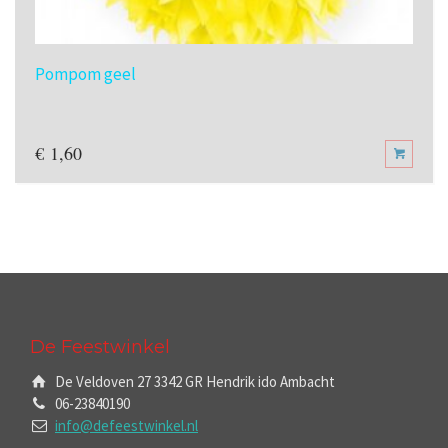
Pompom geel
€
1,60
De Feestwinkel
De Veldoven 27 3342 GR Hendrik ido Ambacht
06-23840190
info@defeestwinkel.nl