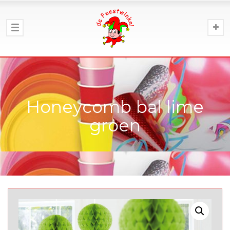
Honeycomb bal lime
groen