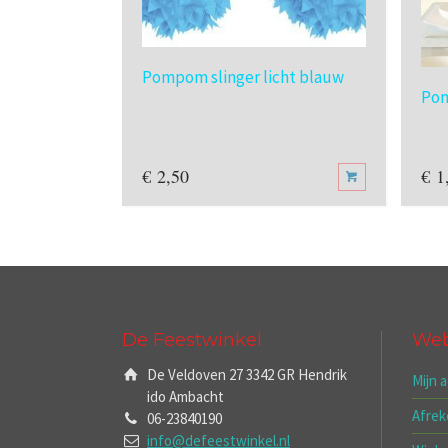
Pompom slinger licht blauw
Pom
€
2,50
€
1
De Feestwinkel
We
De Veldoven 27 3342 GR Hendrik
Mijn 
ido Ambacht
Afre
06-23840190
info@defeestwinkel.nl