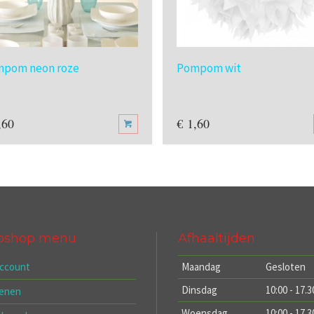
pom neon roze
Pompom wit
,60
€
1,60
bshop menu
Afhaaltijden
account
Maandag
Gesloten
Dinsdag
10:00 - 17.3
kenen
Woensdag
10:00 - 17.3