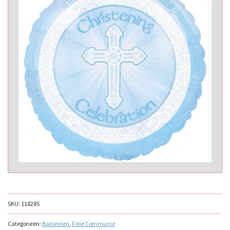
SKU:
118285
Categorieën:
Ballonnen
,
Folie Communie