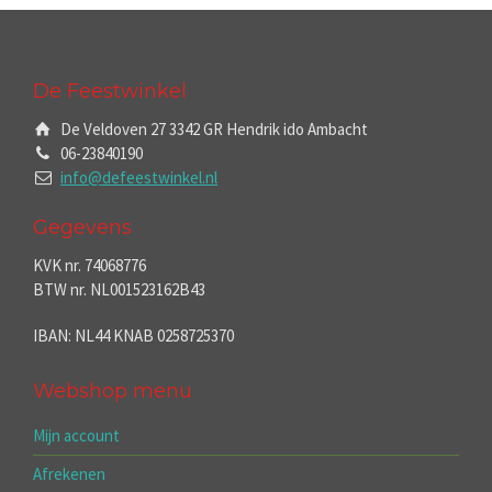
De Feestwinkel
De Veldoven 27 3342 GR Hendrik ido Ambacht
06-23840190
info@defeestwinkel.nl
Gegevens
KVK nr. 74068776
BTW nr. NL001523162B43
IBAN: NL44 KNAB 0258725370
Webshop menu
Mijn account
Afrekenen