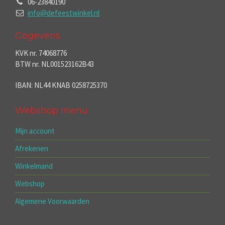
06-23840190
info@defeestwinkel.nl
Gegevens
KVK nr. 74068776
BTW nr. NL001523162B43
IBAN: NL44 KNAB 0258725370
Webshop menu
Mijn account
Afrekenen
Winkelmand
Webshop
Algemene Voorwaarden