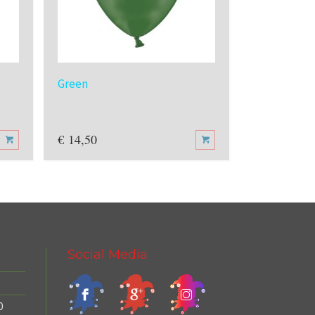
Green
Blue
€
14,50
€
14,50
Social Media
0