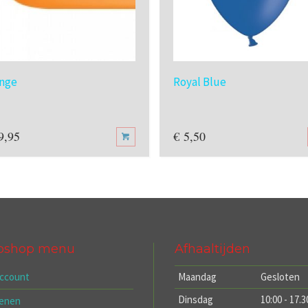
nge
Royal Blue
9,95
€
5,50
bshop menu
Afhaaltijden
account
Maandag
Gesloten
Dinsdag
10:00 - 17.3
kenen