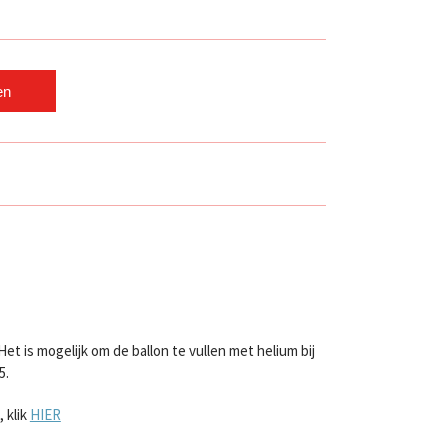
en
et is mogelijk om de ballon te vullen met helium bij
5.
 klik
HIER