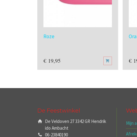
Roze
Ora
€
19,95
€
1
De Feestwinkel
We
De Veldoven 27 3342 GR Hendrik
Mijn 
ido Ambacht
Afre
06-23840190