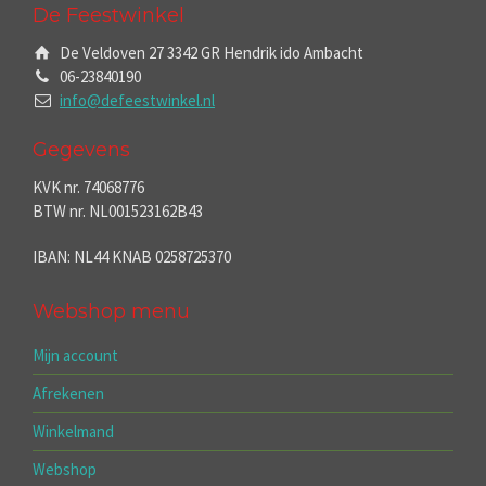
De Feestwinkel
De Veldoven 27 3342 GR Hendrik ido Ambacht
06-23840190
info@defeestwinkel.nl
Gegevens
KVK nr. 74068776
BTW nr. NL001523162B43
IBAN: NL44 KNAB 0258725370
Webshop menu
Mijn account
Afrekenen
Winkelmand
Webshop