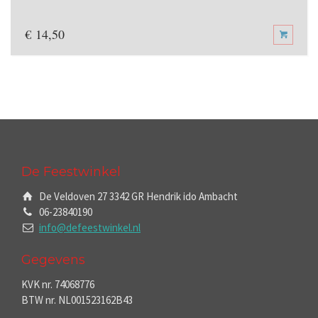
€
14,50
De Feestwinkel
De Veldoven 27 3342 GR Hendrik ido Ambacht
06-23840190
info@defeestwinkel.nl
Gegevens
KVK nr. 74068776
BTW nr. NL001523162B43