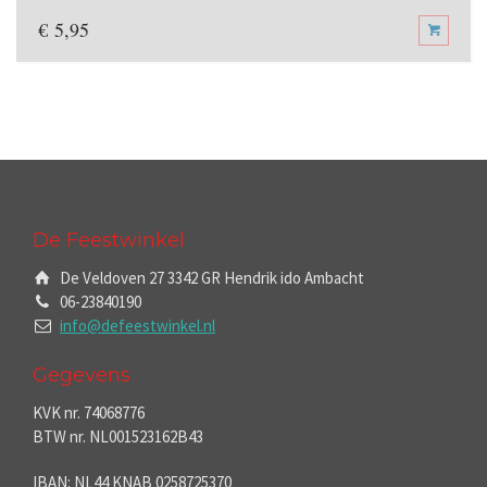
€
5,95
De Feestwinkel
De Veldoven 27 3342 GR Hendrik ido Ambacht
06-23840190
info@defeestwinkel.nl
Gegevens
KVK nr. 74068776
BTW nr. NL001523162B43
IBAN: NL44 KNAB 0258725370