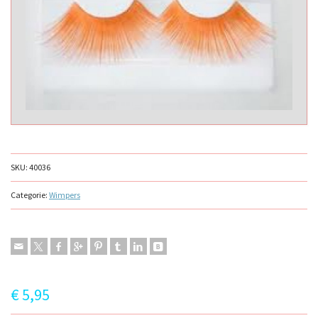
SKU:
40036
Categorie:
Wimpers
€
5,95