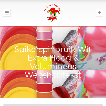
Suikerspinpruik Wit
Extra Hoog &
Volumineus
Webshoptekst