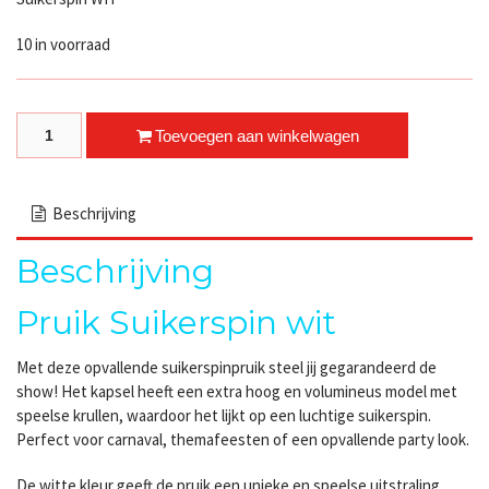
10 in voorraad
Suikerspinpruik Wit Extra Hoog & Volumineus Webshoptekst quantity
Toevoegen aan winkelwagen
Beschrijving
Beschrijving
Pruik Suikerspin wit
Met deze opvallende suikerspinpruik steel jij gegarandeerd de
show! Het kapsel heeft een extra hoog en volumineus model met
speelse krullen, waardoor het lijkt op een luchtige suikerspin.
Perfect voor carnaval, themafeesten of een opvallende party look.
De witte kleur geeft de pruik een unieke en speelse uitstraling,