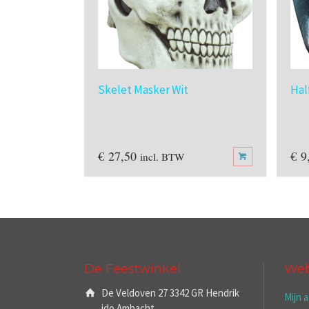
Skelet Masker Wit
Hal
€
27,50
€
9
incl. BTW
De Feestwinkel
We
De Veldoven 27 3342 GR Hendrik
Mijn 
ido Ambacht