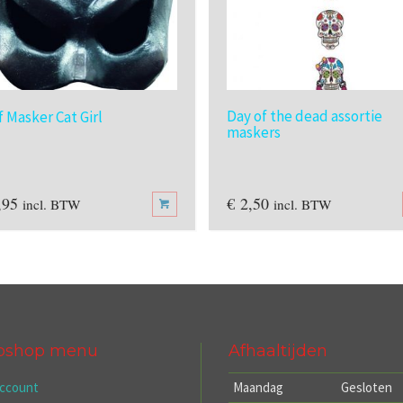
Day of the dead assortie
f Masker Cat Girl
maskers
,95
€
2,50
incl. BTW
incl. BTW
bshop menu
Afhaaltijden
account
Maandag
Gesloten