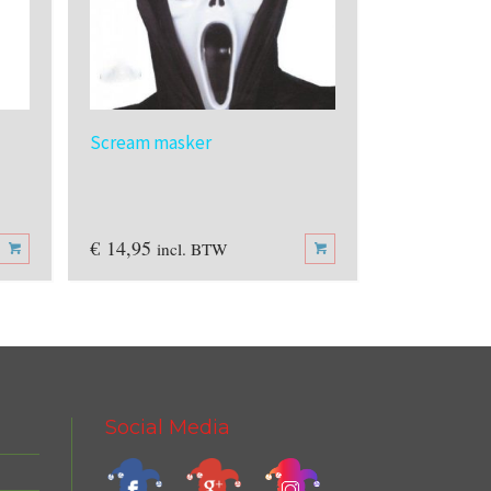
Scream masker
Half Masker
€
14,95
€
8,95
incl. BTW
incl
Social Media