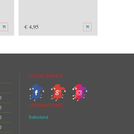
€
4,95
€
4,95
Social Media
0
Linkpartners
0
Ballonland
0
0