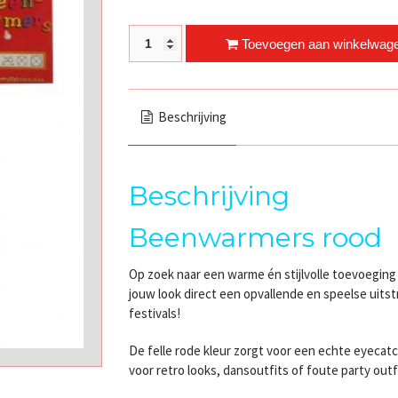
Rode Beenwarmers – One Size quantity
Toevoegen aan winkelwag
Beschrijving
Beschrijving
Beenwarmers rood
Op zoek naar een warme én stijlvolle toevoeging
jouw look direct een opvallende en speelse uitst
festivals!
De felle rode kleur zorgt voor een echte eyecatc
voor retro looks, dansoutfits of foute party outf