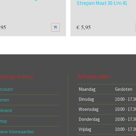
Strepen Maat 36 t/m 41
,95
€
5,95
bshop menu
Afhaaltijden
account
Maandag
Gesloten
Dinsdag
10:00 - 17.3
kenen
Woensdag
10:00 - 17.3
elmand
Donderdag
10:00 - 17.3
hop
Vrijdag
10:00 - 17.3
mene Voorwaarden