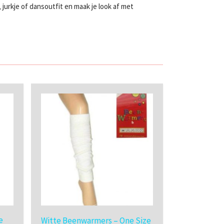
urkje of dansoutfit en maak je look af met
e
Witte Beenwarmers – One Size
Britneykous