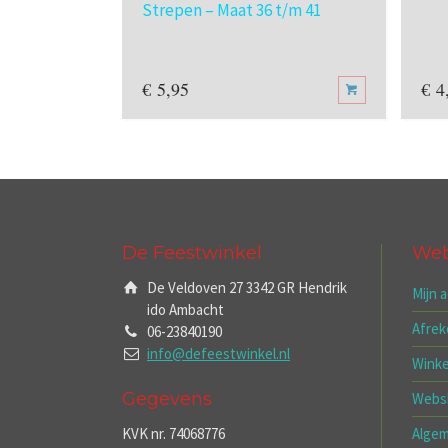
Strepen – Maat 36 t/m 41
€
5,95
€
4
De Feestwinkel
We
De Veldoven 27 3342 GR Hendrik
Mijn 
ido Ambacht
Afre
06-23840190
info@defeestwinkel.nl
Wink
Gegevens
Webs
KVK nr. 74068776
Alge