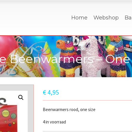
Home
Webshop
Ba
e Beenwarmers – One 
€
4,95
Beenwarmers rood, one size
4 in voorraad